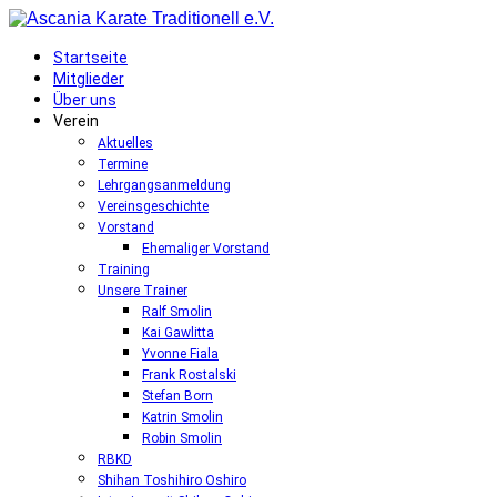
Startseite
Mitglieder
Über uns
Verein
Aktuelles
Termine
Lehrgangsanmeldung
Vereinsgeschichte
Vorstand
Ehemaliger Vorstand
Training
Unsere Trainer
Ralf Smolin
Kai Gawlitta
Yvonne Fiala
Frank Rostalski
Stefan Born
Katrin Smolin
Robin Smolin
RBKD
Shihan Toshihiro Oshiro