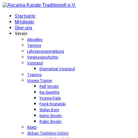
Startseite
Mitglieder
Über uns
Verein
Aktuelles
Termine
Lehrgangsanmeldung
Vereinsgeschichte
Vorstand
Ehemaliger Vorstand
Training
Unsere Trainer
Ralf Smolin
Kai Gawlitta
Yvonne Fiala
Frank Rostalski
Stefan Born
Katrin Smolin
Robin Smolin
RBKD
Shihan Toshihiro Oshiro