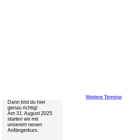
31. August 2025
23. November 2025
Kyu Prüfungen im
Anfängerkurs 2025
Karate
Hast du Lust auf
15. Juni 2025 -
Karate?
Prüfungsvorbereitung
Möchtest du lernen
und Kyu-Prüfungen
wie man mit
okinawanischen
Waffen kämpft?
Weitere Termine
Dann bist du hier
genau richtig!
Am 31. August 2025
starten wir mit
unserem neuen
Anfängerkurs.