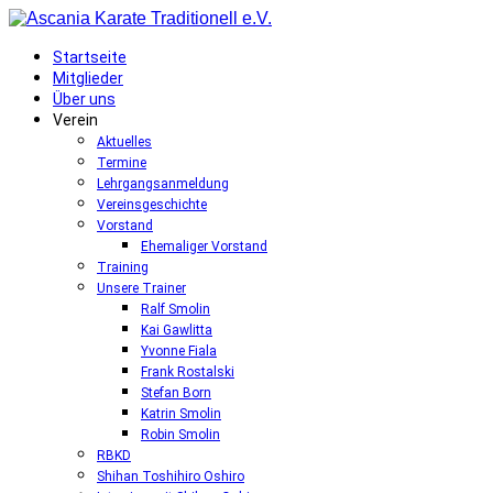
Startseite
Mitglieder
Über uns
Verein
Aktuelles
Termine
Lehrgangsanmeldung
Vereinsgeschichte
Vorstand
Ehemaliger Vorstand
Training
Unsere Trainer
Ralf Smolin
Kai Gawlitta
Yvonne Fiala
Frank Rostalski
Stefan Born
Katrin Smolin
Robin Smolin
RBKD
Shihan Toshihiro Oshiro