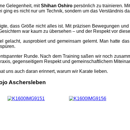
tene Gelegenheit, mit
Shihan Oshiro
persönlich zu trainieren. Mi
ei ging es nicht nur um Technik, sondern um das Verständnis dah
gte, dass Größe nicht alles ist. Mit präzisen Bewegungen und k
esichtern war kaum zu übersehen – und der Respekt vor dies
viel gelacht, ausprobiert und gemeinsam gelernt. Man hatte d
 spüren.
 entspannter Runde. Nach dem Training saßen wir noch zusamm
Praxis, gegenseitigem Respekt und gemeinschaftlichem Miteina
at uns auch daran erinnert, warum wir Karate lieben.
Dojo Aschersleben