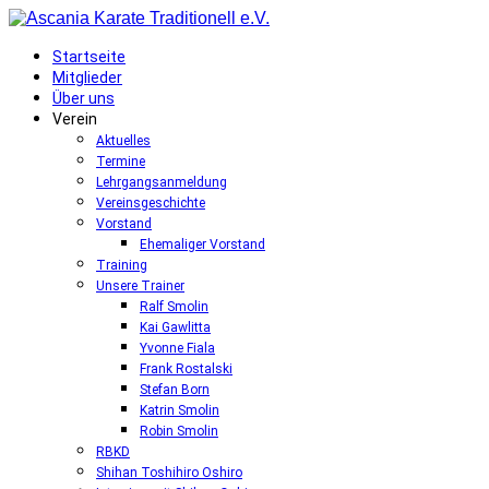
Startseite
Mitglieder
Über uns
Verein
Aktuelles
Termine
Lehrgangsanmeldung
Vereinsgeschichte
Vorstand
Ehemaliger Vorstand
Training
Unsere Trainer
Ralf Smolin
Kai Gawlitta
Yvonne Fiala
Frank Rostalski
Stefan Born
Katrin Smolin
Robin Smolin
RBKD
Shihan Toshihiro Oshiro