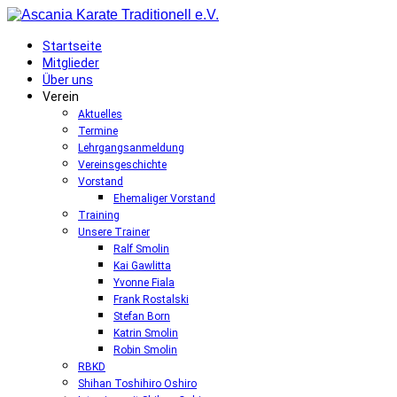
Startseite
Mitglieder
Über uns
Verein
Aktuelles
Termine
Lehrgangsanmeldung
Vereinsgeschichte
Vorstand
Ehemaliger Vorstand
Training
Unsere Trainer
Ralf Smolin
Kai Gawlitta
Yvonne Fiala
Frank Rostalski
Stefan Born
Katrin Smolin
Robin Smolin
RBKD
Shihan Toshihiro Oshiro