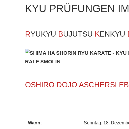
KYU
PRÜFUNGEN
I
R
YUKYU
B
UJUTSU
K
ENKYU
OSHIRO DOJO ASCHERSLE
Wann:
Sonntag, 18. Dezemb