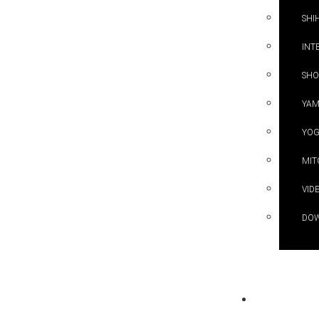
SHI
INT
SHO
YAM
YOG
MIT
VID
DO
KONTAKT