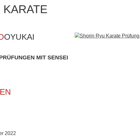
M
KARATE
D
OYUKAI
BEN
er 2022