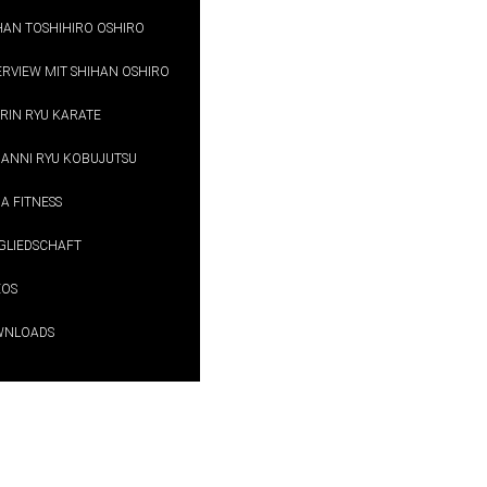
HAN TOSHIHIRO OSHIRO
ERVIEW MIT SHIHAN OSHIRO
RIN RYU KARATE
ANNI RYU KOBUJUTSU
A FITNESS
GLIEDSCHAFT
EOS
WNLOADS