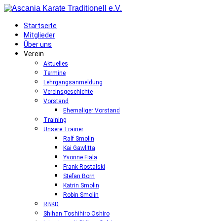
Startseite
Mitglieder
Über uns
Verein
Aktuelles
Termine
Lehrgangsanmeldung
Vereinsgeschichte
Vorstand
Ehemaliger Vorstand
Training
Unsere Trainer
Ralf Smolin
Kai Gawlitta
Yvonne Fiala
Frank Rostalski
Stefan Born
Katrin Smolin
Robin Smolin
RBKD
Shihan Toshihiro Oshiro