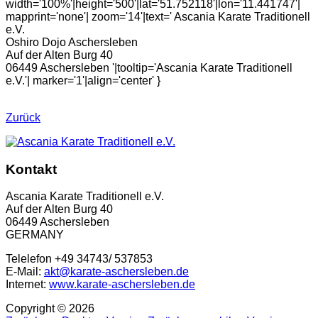
width='100%'|height='500'|lat='51.752118'|lon='11.441747'|
mapprint='none'| zoom='14'|text=' Ascania Karate Traditionell
e.V.
Oshiro Dojo Aschersleben
Auf der Alten Burg 40
06449 Aschersleben '|tooltip='Ascania Karate Traditionell
e.V.'| marker='1'|align='center' }
Zurück
Kontakt
Ascania Karate Traditionell e.V.
Auf der Alten Burg 40
06449 Aschersleben
GERMANY
Telelefon +49 34743/ 537853
E-Mail:
akt@karate-aschersleben.de
Internet:
www.karate-aschersleben.de
Copyright ©
2026