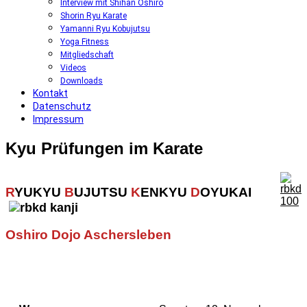
Interview mit Shihan Oshiro
Shorin Ryu Karate
Yamanni Ryu Kobujutsu
Yoga Fitness
Mitgliedschaft
Videos
Downloads
Kontakt
Datenschutz
Impressum
Kyu
Prüfungen
im
Karate
R
YUKYU
B
UJUTSU
K
ENKYU
D
OYUKAI
Oshiro Dojo Aschersleben