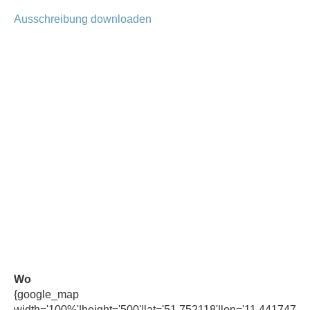
Ausschreibung downloaden
Wo
{google_map
width='100%'|height='500'|lat='51.752118'|lon='11.441747'|