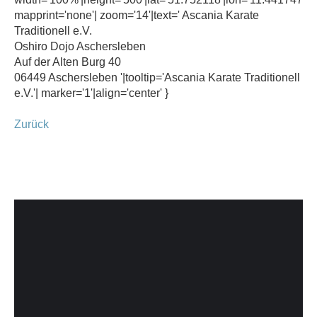
mapprint='none'| zoom='14'|text=' Ascania Karate
Traditionell e.V.
Oshiro Dojo Aschersleben
Auf der Alten Burg 40
06449 Aschersleben '|tooltip='Ascania Karate Traditionell
e.V.'| marker='1'|align='center' }
Zurück
KONTAKT