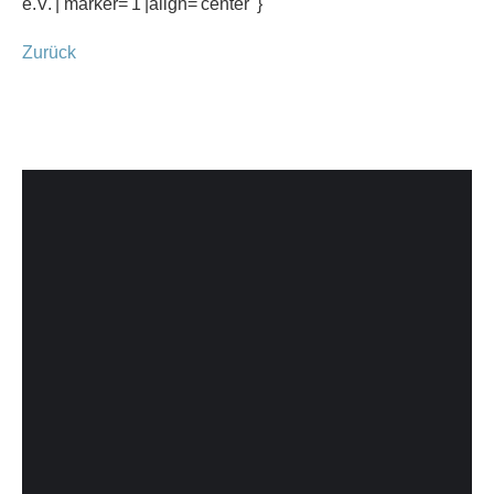
e.V.'| marker='1'|align='center' }
Zurück
KONTAKT
Ascania
Karate
Traditionell
e.V.