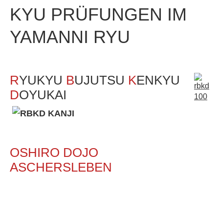
KYU
PRÜFUNGEN
IM
YAMANNI
RYU
R
YUKYU
B
UJUTSU
K
ENKYU
D
OYUKAI
OSHIRO DOJO
ASCHERSLEBEN