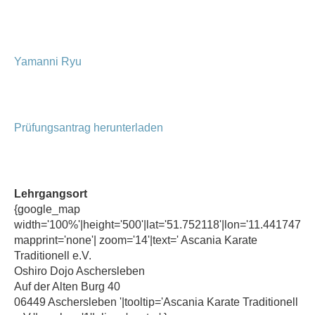
Yamanni Ryu
Prüfungsantrag herunterladen
Lehrgangsort
{google_map
width='100%'|height='500'|lat='51.752118'|lon='11.441747'|
mapprint='none'| zoom='14'|text=' Ascania Karate
Traditionell e.V.
Oshiro Dojo Aschersleben
Auf der Alten Burg 40
06449 Aschersleben '|tooltip='Ascania Karate Traditionell