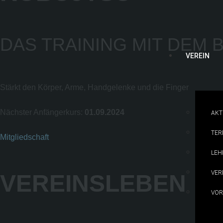
DAS TRAINING MIT DEM 
VEREIN
Stärkt den Körper, Arme, Handgelenke und die Finger
Nächster Anfängerkurs:
01.09.2024
AKT
TER
Mitgliedschaft
LEH
VER
VEREINSLEBEN
VOR