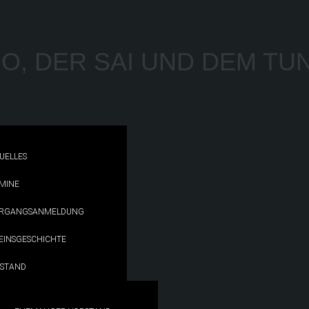
BO, DER SAI UND DEM TU
UELLES
MINE
RGANGSANMELDUNG
EINSGESCHICHTE
STAND