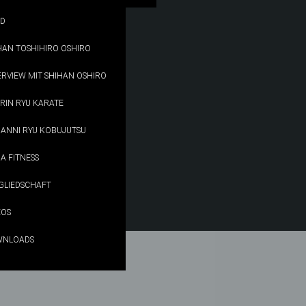
D
HAN TOSHIHIRO OSHIRO
ERVIEW MIT SHIHAN OSHIRO
RIN RYU KARATE
ANNI RYU KOBUJUTSU
A FITNESS
GLIEDSCHAFT
EOS
WNLOADS
KARATE