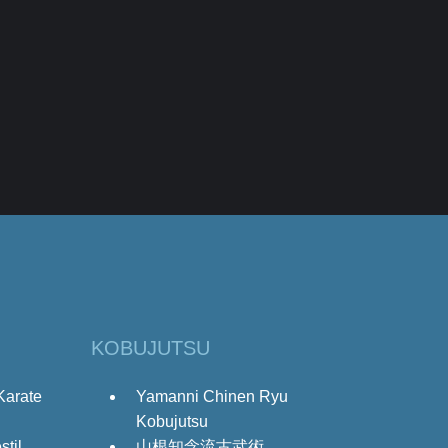
KOBUJUTSU
Karate
Yamanni Chinen Ryu
Kobujutsu
til
山根知念流古武術