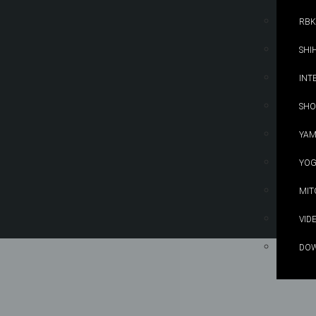
RBK
SHI
INT
SHO
YAM
YOG
MIT
VID
DO