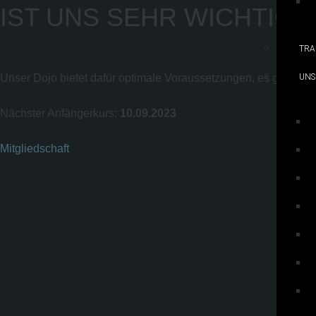
IST UNS SEHR WICHTIG!
TRA
UNS
Unser Dojo bietet dafür optimale Voraussetzungen, es gehört g
Nächster Anfängerkurs:
10.09.2023
Mitgliedschaft