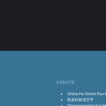
KARATE
Shima Ha Shorin Ryu 
島派松林流空手
Okinawanischer Karates