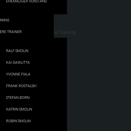
EHEMALIGER VORSTAND
INING
ERE TRAINER
enau so dazu wie das aktive Training.
RALF SMOLIN
KAI GAWLITTA
YVONNE FIALA
FRANK ROSTALSKI
STEFAN BORN
KATRIN SMOLIN
ROBIN SMOLIN