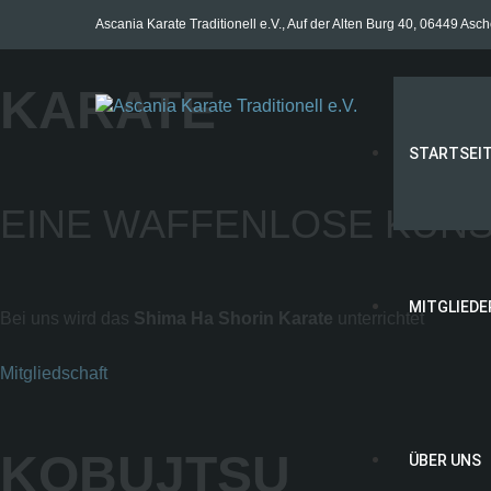
Ascania Karate Traditionell e.V., Auf der Alten Burg 40, 06449 Asc
KARATE
STARTSEI
EINE WAFFENLOSE KUNS
MITGLIEDE
Bei uns wird das
Shima Ha Shorin Karate
unterrichtet
Mitgliedschaft
KOBUJTSU
ÜBER UNS