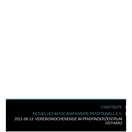
STARTSEITE
AKTUELLES IM ASCANIA KARATE TRADITIONELL E.V.
2021-08-13: VEREINSWOCHENENDE IM PFADFINDERZENTRUM
OSTHARZ