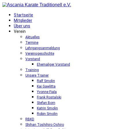
Startseite
Mitglieder
Über uns
Verein
Aktuelles
Termine
Lehrgangsanmeldung
Vereinsgeschichte
Vorstand
Ehemaliger Vorstand
Training
Unsere Trainer
Ralf Smolin
Kai Gawlitta
Yvonne Fiala
Frank Rostalski
Stefan Born
Katrin Smolin
Robin Smolin
RBKD
Shihan Toshihiro Oshiro